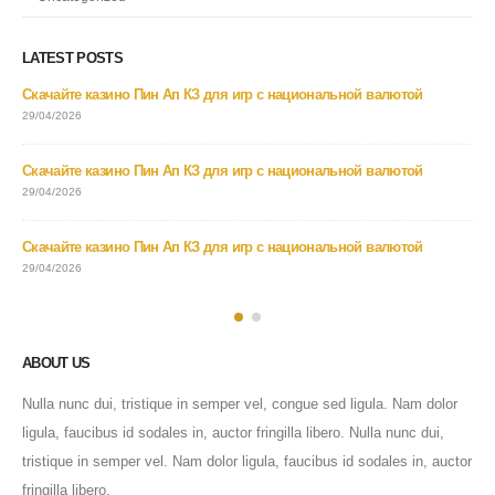
LATEST POSTS
Скачайте казино Пин Ап КЗ для игр с национальной валютой
Ска
29/04/2026
29/
Скачайте казино Пин Ап КЗ для игр с национальной валютой
Mos
29/04/2026
29/
Скачайте казино Пин Ап КЗ для игр с национальной валютой
Czy
29/04/2026
29/
ABOUT US
Nulla nunc dui, tristique in semper vel, congue sed ligula. Nam dolor
ligula, faucibus id sodales in, auctor fringilla libero. Nulla nunc dui,
tristique in semper vel. Nam dolor ligula, faucibus id sodales in, auctor
fringilla libero.