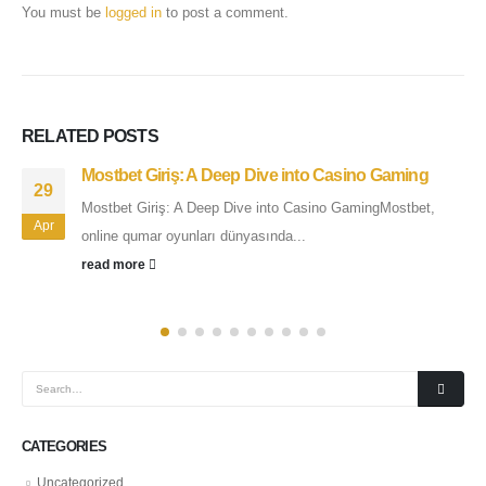
You must be
logged in
to post a comment.
RELATED
POSTS
Mostbet Giriş: A Deep Dive into Casino Gaming
29
Mostbet Giriş: A Deep Dive into Casino GamingMostbet,
Apr
online qumar oyunları dünyasında...
read more
CATEGORIES
Uncategorized