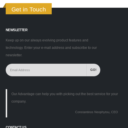
Get in Touch
NEWSLETTER
Keep up on our always evolving product features and
technology. Enter your e-mail address and subscribe to our
newsletter.
Our Advantage can help you with picking out the best service for your
company.
Constantinos Neophytou, CEO
CONTACT US