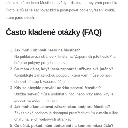
zákaznická podpora Mostbet je vždy k dispozici, aby vám pomohla.
Proto je důležité zachovat klid a postupovat podle vyřešení kroků,
které jsme uvedli.
Často kladené otázky (FAQ)
Jak mohu obnovit heslo na Mostbet?
Na přihlašovací stránce klikněte na “Zapomněli jste heslo?” a
řiďte se pokyny pro jeho obnovení.
Co mám dělat, když jsem zapomněl uživatelské jméno?
Kontaktujte zákaznickou podporu, která vám může pomoci
obnovit přístup k vašemu účtu.
Kdy se obvykle provádí údržba serverů Mostbet?
Údržba serverů může probíhat v noci nebo brzy ráno, kdy je
provoz na webu minimální.
Jak mohu kontaktovat zákaznickou podporu Mostbet?
Zákaznická podpora je dostupná prostřednictvím e-mailu a live
chatu na jejich webových stránkách.
Co dělat, pokud mám podezření na kompromitaci účtu?