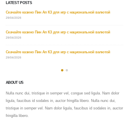
LATEST POSTS
Скачайте казино Пин Ап КЗ для игр с национальной валютой
Ска
29/04/2026
29/
Скачайте казино Пин Ап КЗ для игр с национальной валютой
Mos
29/04/2026
29/
Скачайте казино Пин Ап КЗ для игр с национальной валютой
Czy
29/04/2026
29/
ABOUT US
Nulla nunc dui, tristique in semper vel, congue sed ligula. Nam dolor
ligula, faucibus id sodales in, auctor fringilla libero. Nulla nunc dui,
tristique in semper vel. Nam dolor ligula, faucibus id sodales in, auctor
fringilla libero.