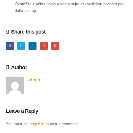
Okamžitě změňte heslo a kontaktujte zákaznickou podporu pro
další postup.
Share this post
Author
admin
Leave a Reply
You must be
logged in
to post a comment.