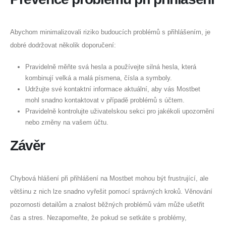
Abychom minimalizovali riziko budoucích problémů s přihlášením, je
dobré dodržovat několik doporučení:
Pravidelně měňte svá hesla a používejte silná hesla, která
kombinují velká a malá písmena, čísla a symboly.
Udržujte své kontaktní informace aktuální, aby vás Mostbet
mohl snadno kontaktovat v případě problémů s účtem.
Pravidelně kontrolujte uživatelskou sekci pro jakékoli upozornění
nebo změny na vašem účtu.
Závěr
Chybová hlášení při přihlášení na Mostbet mohou být frustrující, ale
většinu z nich lze snadno vyřešit pomocí správných kroků. Věnování
pozornosti detailům a znalost běžných problémů vám může ušetřit
čas a stres. Nezapomeňte, že pokud se setkáte s problémy,