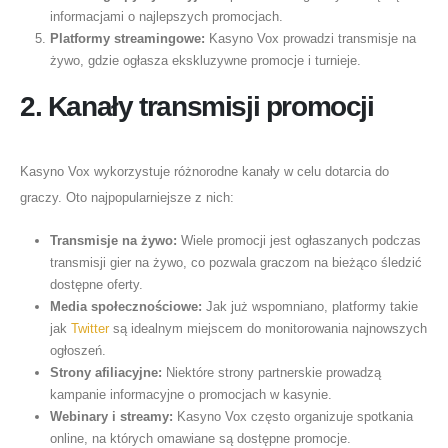
informacjami o najlepszych promocjach.
Platformy streamingowe:
Kasyno Vox prowadzi transmisje na
żywo, gdzie ogłasza ekskluzywne promocje i turnieje.
2. Kanały transmisji promocji
Kasyno Vox wykorzystuje różnorodne kanały w celu dotarcia do
graczy. Oto najpopularniejsze z nich:
Transmisje na żywo:
Wiele promocji jest ogłaszanych podczas
transmisji gier na żywo, co pozwala graczom na bieżąco śledzić
dostępne oferty.
Media społecznościowe:
Jak już wspomniano, platformy takie
jak
Twitter
są idealnym miejscem do monitorowania najnowszych
ogłoszeń.
Strony afiliacyjne:
Niektóre strony partnerskie prowadzą
kampanie informacyjne o promocjach w kasynie.
Webinary i streamy:
Kasyno Vox często organizuje spotkania
online, na których omawiane są dostępne promocje.