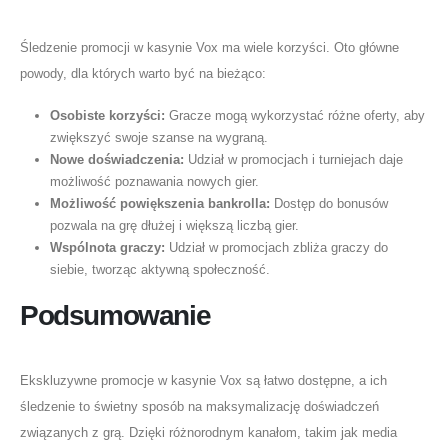
Śledzenie promocji w kasynie Vox ma wiele korzyści. Oto główne
powody, dla których warto być na bieżąco:
Osobiste korzyści:
Gracze mogą wykorzystać różne oferty, aby
zwiększyć swoje szanse na wygraną.
Nowe doświadczenia:
Udział w promocjach i turniejach daje
możliwość poznawania nowych gier.
Możliwość powiększenia bankrolla:
Dostęp do bonusów
pozwala na grę dłużej i większą liczbą gier.
Wspólnota graczy:
Udział w promocjach zbliża graczy do
siebie, tworząc aktywną społeczność.
Podsumowanie
Ekskluzywne promocje w kasynie Vox są łatwo dostępne, a ich
śledzenie to świetny sposób na maksymalizację doświadczeń
związanych z grą. Dzięki różnorodnym kanałom, takim jak media