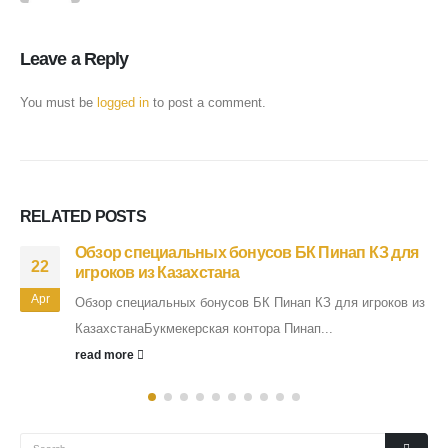
Leave a Reply
You must be
logged in
to post a comment.
RELATED
POSTS
Обзор специальных бонусов БК Пинап КЗ для
22
игроков из Казахстана
Apr
Обзор специальных бонусов БК Пинап КЗ для игроков из
КазахстанаБукмекерская контора Пинап...
read more