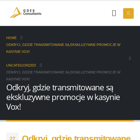
HOME
ODKRYJ, GDZIE TRANSMITOWANE SĄ EKSKLUZYWNE PROMOCJE W
KASYNIE VOX!
UNCATEGORIZED
ODKRYJ, GDZIE TRANSMITOWANE SĄ EKSKLUZYWNE PROMOCJE W
KASYNIE VOX!
Odkryj, gdzie transmitowane są
ekskluzywne promocje w kasynie
Vox!
Odkryj, gdzie transmitowane
27