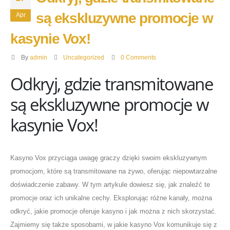
są ekskluzywne promocje w
Apr
kasynie Vox!
By
admin
Uncategorized
0 Comments
Odkryj, gdzie transmitowane
są ekskluzywne promocje w
kasynie Vox!
Kasyno Vox przyciąga uwagę graczy dzięki swoim ekskluzywnym
promocjom, które są transmitowane na żywo, oferując niepowtarzalne
doświadczenie zabawy. W tym artykule dowiesz się, jak znaleźć te
promocje oraz ich unikalne cechy. Eksplorując różne kanały, można
odkryć, jakie promocje oferuje kasyno i jak można z nich skorzystać.
Zajmiemy się także sposobami, w jakie kasyno Vox komunikuje się z