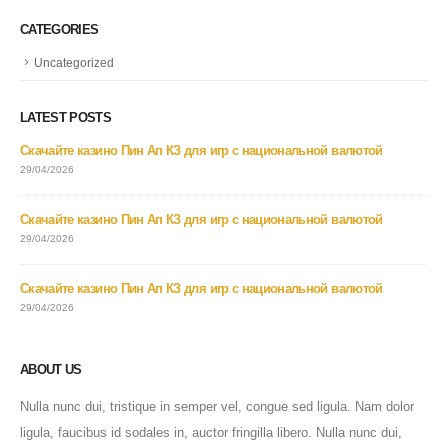
CATEGORIES
Uncategorized
LATEST POSTS
Скачайте казино Пин Ап КЗ для игр с национальной валютой
29/04/2026
Скачайте казино Пин Ап КЗ для игр с национальной валютой
29/04/2026
Скачайте казино Пин Ап КЗ для игр с национальной валютой
29/04/2026
ABOUT US
Nulla nunc dui, tristique in semper vel, congue sed ligula. Nam dolor
ligula, faucibus id sodales in, auctor fringilla libero. Nulla nunc dui,