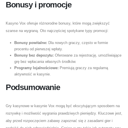
Bonusy i promocje
Kasyno Vox oferuje różnorodne bonusy, które mogą zwiększyć
szanse na wygraną. Oto najczęściej spotykane typy promocji:
Bonusy powitalne:
Dla nowych graczy, często w formie
procentu od pierwszej wpłaty.
Bonusy bez depozytu:
Oferowane za rejestrację, umożliwiające
grę bez wpłacania własnych środków.
Programy lojalnościowe:
Premiują graczy za regularną
aktywność w kasynie.
Podsumowanie
Gry kasynowe w kasynie Vox mogą być ekscytującym sposobem na
rozrywkę i możliwość wygrania prawdziwych pieniędzy. Kluczowe jest,
aby przed rozpoczęciem zabawy zapoznać się z zasadami gier i