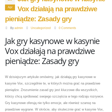
Vox działają na prawdziwe
Apr
pieniądze: Zasady gry
By
admin
Uncategorized
0 Comments
Jak gry kasynowe w kasynie
Vox działają na prawdziwe
pieniądze: Zasady gry
W dzisiejszym artykule omówimy, jak działają gry kasynowe w
kasynie Vox, szczególnie te, w których można grać na prawdziwe
pieniądze. Zrozumienie zasad gry jest kluczowe dla wszystkich,
którzy chcą spróbować swojego szczęścia w tego rodzaju rozrywce.
Gry kasynowe oferują nie tylko emocje, ale również szansę na
prawdziwe wygrane. W skrócie, aby skutecznie grać w kasynie Vox,