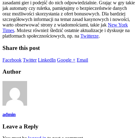
zasadami gier i podejść do nich odpowiedzialnie. Grając w gry takie
jak automaty czy ruletka, pamiętajmy o bezpieczeństwie danych
oraz możliwości skorzystania z ofert bonusowych. Dla bardziej
szczegółowych informacji na temat zasad kasynowych i nowości,
warto obserwować strony z wiadomościami, takie jak
New York
Times
. Możesz również śledzić ostatnie aktualizacje i dyskusje na
platformach społecznościowych, np. na
Twitterze
.
Share this post
Facebook
Twitter
LinkedIn
Google +
Email
Author
admin
Leave a Reply