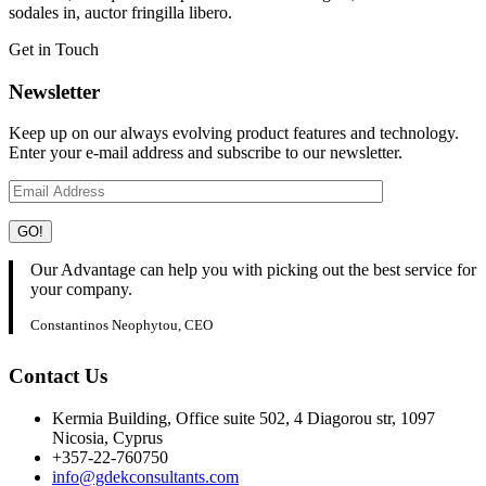
sodales in, auctor fringilla libero.
Get in Touch
Newsletter
Keep up on our always evolving product features and technology.
Enter your e-mail address and subscribe to our newsletter.
Our Advantage can help you with picking out the best service for
your company.
Constantinos Neophytou, CEO
Contact Us
Kermia Building, Office suite 502, 4 Diagorou str, 1097
Nicosia, Cyprus
+357-22-760750
info@gdekconsultants.com