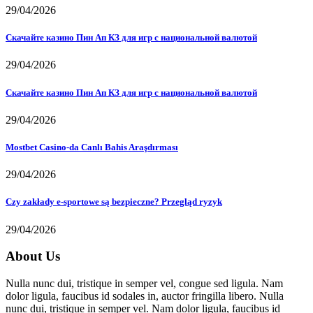
29/04/2026
Скачайте казино Пин Ап КЗ для игр с национальной валютой
29/04/2026
Скачайте казино Пин Ап КЗ для игр с национальной валютой
29/04/2026
Mostbet Casino-da Canlı Bahis Araşdırması
29/04/2026
Czy zakłady e-sportowe są bezpieczne? Przegląd ryzyk
29/04/2026
About Us
Nulla nunc dui, tristique in semper vel, congue sed ligula. Nam
dolor ligula, faucibus id sodales in, auctor fringilla libero. Nulla
nunc dui, tristique in semper vel. Nam dolor ligula, faucibus id