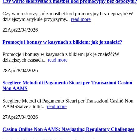
Czy warto skorzystać z mostbet kod promocyjny bez depozytu?
Czy warto skorzystać z mostbet kod promocyjny bez depozytu?W
dzisiejszym artykule przyjrzymy...
read more
22
Apr
22/04/2026
Promocje i bonusy w kasynach z blikiem: jak je znaleźć?
Promocje i bonusy w kasynach z blikiem: jak je znaleźć?W
dzisiejszych czasach...
read more
28
Apr
28/04/2026
Scegliere Metodi di Pagamento Sicuri per Transazioni Casinò
Non AAMS
Scegliere Metodi di Pagamento Sicuri per Transazioni Casinò Non
AAMSSalve a tutti!...
read more
27
Apr
27/04/2026
Casino Online Non AAMS: Navigating Regulatory Challenges