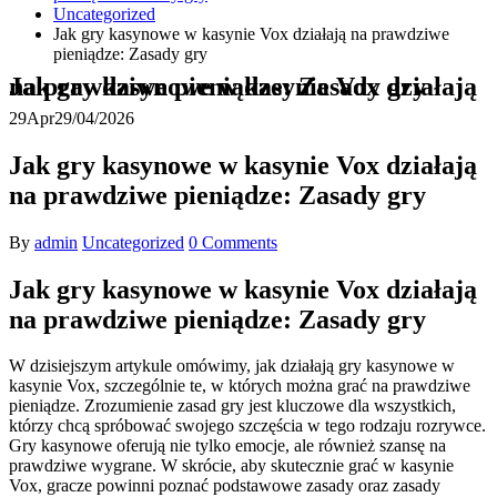
Uncategorized
Jak gry kasynowe w kasynie Vox działają na prawdziwe
pieniądze: Zasady gry
Jak gry kasynowe w kasynie Vox działają na prawdziwe pieniądze: Zasady gry
29
Apr
29/04/2026
Jak gry kasynowe w kasynie Vox działają
na prawdziwe pieniądze: Zasady gry
By
admin
Uncategorized
0 Comments
Jak gry kasynowe w kasynie Vox działają
na prawdziwe pieniądze: Zasady gry
W dzisiejszym artykule omówimy, jak działają gry kasynowe w
kasynie Vox, szczególnie te, w których można grać na prawdziwe
pieniądze. Zrozumienie zasad gry jest kluczowe dla wszystkich,
którzy chcą spróbować swojego szczęścia w tego rodzaju rozrywce.
Gry kasynowe oferują nie tylko emocje, ale również szansę na
prawdziwe wygrane. W skrócie, aby skutecznie grać w kasynie
Vox, gracze powinni poznać podstawowe zasady oraz zasady