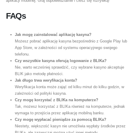
aplikacji mobilnej. Graj odpowiedzialnie i ciesz się rozrywką!
FAQs
Jak mogę zainstalować aplikację kasyna?
Możesz pobrać aplikację kasyna bezpośrednio z Google Play lub
App Store, w zależności od systemu operacyjnego swojego
telefonu.
Czy wszystkie kasyna oferują logowanie z BLIKa?
Nie, warto wcześniej sprawdzić, czy wybrane kasyno akceptuje
BLIK jako metodę płatności.
Jak długo trwa weryfikacja konta?
Weryfikacja konta może zająć od kilku minut do kilku godzin, w
zależności od polityki kasyna.
Czy mogę korzystać z BLIKa na komputerze?
Tak, możesz korzystać z BLIKa również na komputerze, jednak
wymaga to przejścia przez aplikację mobilną banku.
Czy mogę wypłacać pieniądze za pomocą BLIKa?
Niestety, większość kasyn nie umożliwia wypłaty środków przez
BLIKa, ale zazwyczaj można użyć innej metody.