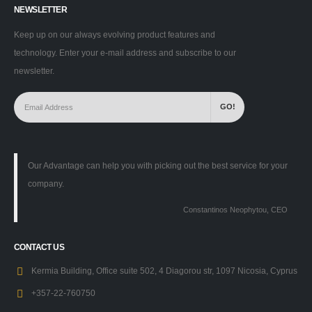
NEWSLETTER
Keep up on our always evolving product features and
technology. Enter your e-mail address and subscribe to our
newsletter.
Our Advantage can help you with picking out the best service for your
company.
Constantinos Neophytou, CEO
CONTACT US
Kermia Building, Office suite 502, 4 Diagorou str, 1097 Nicosia, Cyprus
+357-22-760750