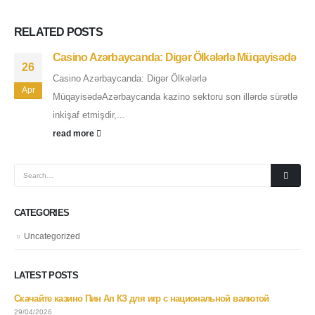
RELATED
POSTS
Casino Azərbaycanda: Digər Ölkələrlə Müqayisədə
26
Casino Azərbaycanda: Digər Ölkələrlə
Apr
MüqayisədəAzərbaycanda kazino sektoru son illərdə sürətlə
inkişaf etmişdir,...
read more
CATEGORIES
Uncategorized
LATEST POSTS
Скачайте казино Пин Ап КЗ для игр с национальной валютой
29/04/2026