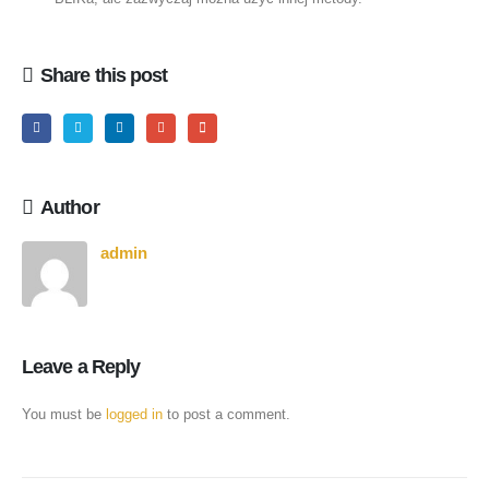
Share this post
Author
admin
Leave a Reply
You must be
logged in
to post a comment.