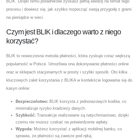
BLIK. Dzięki temu poradnikowi zyskasz pełną wiedzę na temat tego
procesu i dowiesz się, jak szybko rozpocząć swoją przygodę z grami
na pieniądze w sieci.
Czym jest BLIK i dlaczego warto z niego
korzystać?
BLIK to nowoczesna metoda płatności, która zyskuje coraz większą
popularność w Polsce. Umożliwia ona dokonywanie płatności online
oraz w sklepach stacjonarnych w prosty i szybki sposób. Oto kilka
kluczowych zalet korzystania z BLIKA w kontekście logowania się do
kasyn online:
Bezpieczeństwo:
BLIK korzysta z jednorazowych kodów, co
minimalizuje ryzyko kradzieży danych.
Szybkość:
Transakcje realizowane są natychmiastowo, dzięki
czemu nie musisz czekać na potwierdzenie wpłaty.
Wygoda:
Możesz korzystać z aplikacji mobilnej banku, co
sprawia, że płatności są zawsze pod ręką.