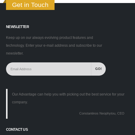
Get in Touch
NEWSLETTER
Keep up on our always evolving product features and
technology. Enter your e-mail address and subscribe to our
newsletter.
Our Advantage can help you with picking out the best service for your
company.
Constantinos Neophytou, CEO
CONTACT US