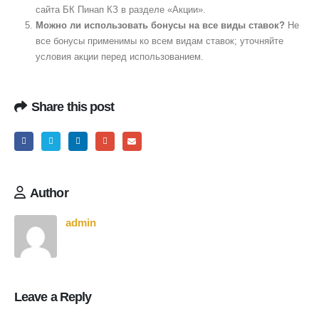
сайта БК Пинап КЗ в разделе «Акции».
Можно ли использовать бонусы на все виды ставок?
Не
все бонусы применимы ко всем видам ставок; уточняйте
условия акции перед использованием.
Share this post
Author
admin
Leave a Reply