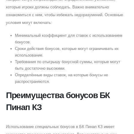
которые игроки должны соблюдать. Важно внимательно
ознакомиться с ним, чтобы избежать недоразумений. Основные
условия могут включать:
Минимальный коэффициент для ставок с использованием
бонусов.
Сроки действия бонусов, которые могут ограничивать их
использование.
Требования по отыгрышу бонусной суммы, которые могут
быть достаточно высокими.
Определённые виды ставок, на которые бонусы не
распространяются.
Преимущества бонусов БК
Пинап КЗ
Использование специальных бонусов в БК Пинап КЗ имеет