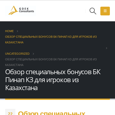
HOME
ОБЗОР СПЕЦИАЛЬНЫХ БОНУСОВ БК ПИНАП КЗ ДЛЯ ИГРОКОВ ИЗ
КАЗАХСТАНА
UNCATEGORIZED
ОБЗОР СПЕЦИАЛЬНЫХ БОНУСОВ БК ПИНАП КЗ ДЛЯ ИГРОКОВ ИЗ
КАЗАХСТАНА
Обзор специальных бонусов БК
Пинап КЗ для игроков из
Казахстана
Обзор специальных
22