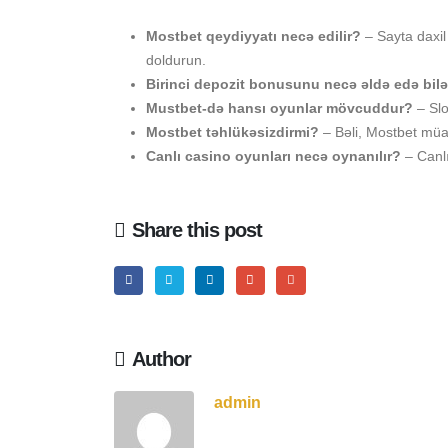
Mostbet qeydiyyatı necə edilir?
– Sayta daxil
doldurun.
Birinci depozit bonusunu necə əldə edə bil
Mustbet-də hansı oyunlar mövcuddur?
– Slo
Mostbet təhlükəsizdirmi?
– Bəli, Mostbet müasi
Canlı casino oyunları necə oynanılır?
– Canlı
Share this post
Author
admin