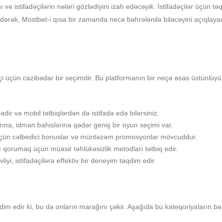
ı və istifadəçilərin nələri gözlədiyini izah edəcəyik. İstifadəçilər üçün t
dərək, Mostbet-i qısa bir zamanda necə bəhrələnilə biləcəyini açıqlaya
çi üçün cazibədar bir seçimdir. Bu platformanın bir neçə əsas üstünlüyü
ir və mobil tətbiqlərdən də istifadə edə bilərsiniz.
rına, idman bahislərinə qədər geniş bir oyun seçimi var.
 üçün cəlbedici bonuslar və müntəzəm promosyonlar mövcuddur.
ı qorumaq üçün müasir təhlükəsizlik metodları tətbiq edir.
liyi, istifadəçilərə effektiv bir deneyim təqdim edir.
qdim edir ki, bu da onların marağını çəkir. Aşağıda bu kateqoriyaların bəz