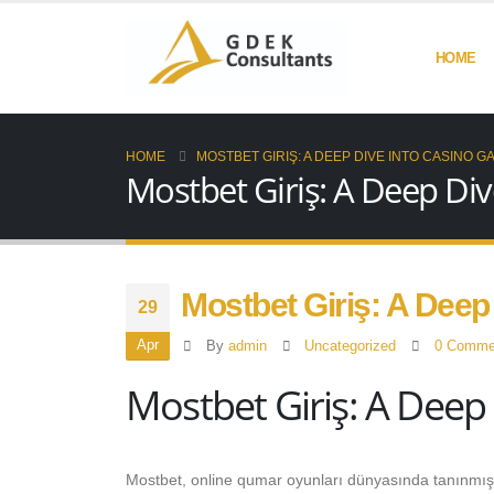
HOME
HOME
MOSTBET GIRIŞ: A DEEP DIVE INTO CASINO G
Mostbet Giriş: A Deep Di
Mostbet Giriş: A Deep
29
Apr
By
admin
Uncategorized
0 Comme
Mostbet Giriş: A Deep
Mostbet, online qumar oyunları dünyasında tanınmış 