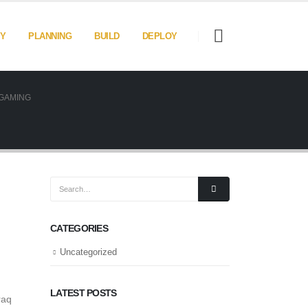
GY
PLANNING
BUILD
DEPLOY
 GAMING
CATEGORIES
Uncategorized
LATEST POSTS
raq