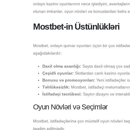
onlayn kazino oyunlarının necə işlədiyini, avantajların
olunan imkanlar, oyun növləri və bonuslardan bəhs e
Mostbet-in Üstünlükləri
Mostbet, onlayn qumar oyunları üçün bir çox istifadə
aşağıdakılardır:
Daxil olma asanlığı:
Sayta daxil olmaq çox sadəd
Çeşidli oyunlar:
Slotlardan canlı kazino oyunla
Bonusu və promosyonları:
Yeni istifadəçilər
Təhlükəsizlik:
Mostbet, istifadəçi məlumatların
İstifadəçi təcrübəsi:
Saytın dizaynı və interaktiv
Oyun Növləri və Seçimlər
Mostbet, istifadəçilərinə çox müxtəlif oyun növləri tə
təqdim edilmişdir: