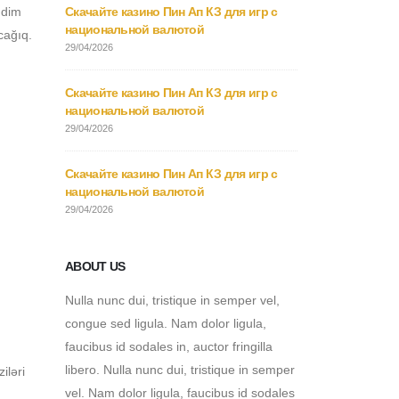
Скачайте казино Пин Ап КЗ для игр с
Скачайте кази
əqdim
национальной валютой
национально
cağıq.
29/04/2026
29/04/2026
Скачайте казино Пин Ап КЗ для игр с
Mostbet Casin
национальной валютой
Araşdırması
29/04/2026
29/04/2026
Скачайте казино Пин Ап КЗ для игр с
Czy zakłady e
национальной валютой
Przegląd ryzyk
29/04/2026
29/04/2026
ABOUT US
Nulla nunc dui, tristique in semper vel,
congue sed ligula. Nam dolor ligula,
faucibus id sodales in, auctor fringilla
libero. Nulla nunc dui, tristique in semper
iləri
vel. Nam dolor ligula, faucibus id sodales