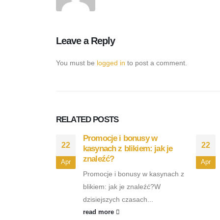
Leave a Reply
You must be
logged in
to post a comment.
RELATED
POSTS
Promocje i bonusy w
22
22
kasynach z blikiem: jak je
znaleźć?
Apr
Apr
Promocje i bonusy w kasynach z
blikiem: jak je znaleźć?W
dzisiejszych czasach...
read more