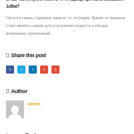
1xBet?
Частота смены серверов зависит от ситуации. Время от времени
стоит менять сервер для улучшения скорости и обхода
возможных ограничений.
Share this post
Author
admin