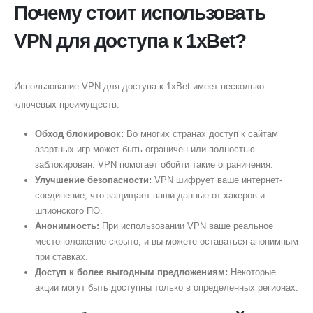
Почему стоит использовать
VPN для доступа к 1xBet?
Использование VPN для доступа к 1xBet имеет несколько
ключевых преимуществ:
Обход блокировок:
Во многих странах доступ к сайтам
азартных игр может быть ограничен или полностью
заблокирован. VPN помогает обойти такие ограничения.
Улучшение безопасности:
VPN шифрует ваше интернет-
соединение, что защищает ваши данные от хакеров и
шпионского ПО.
Анонимность:
При использовании VPN ваше реальное
местоположение скрыто, и вы можете оставаться анонимным
при ставках.
Доступ к более выгодным предложениям:
Некоторые
акции могут быть доступны только в определенных регионах.