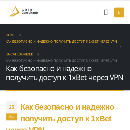
HOME
КАК БЕЗОПАСНО И НАДЕЖНО ПОЛУЧИТЬ ДОСТУП К 1XBET ЧЕРЕЗ VPN
UNCATEGORIZED
КАК БЕЗОПАСНО И НАДЕЖНО ПОЛУЧИТЬ ДОСТУП К 1XBET ЧЕРЕЗ VPN
Как безопасно и надежно
получить доступ к 1xBet через VPN
Как безопасно и надежно
25
получить доступ к 1xBet
Apr