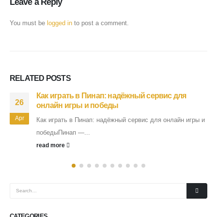
Leave a Reply
You must be
logged in
to post a comment.
RELATED
POSTS
Как играть в Пинап: надёжный сервис для
26
онлайн игры и победы
Apr
Как играть в Пинап: надёжный сервис для онлайн игры и
победыПинап —...
read more
CATEGORIES