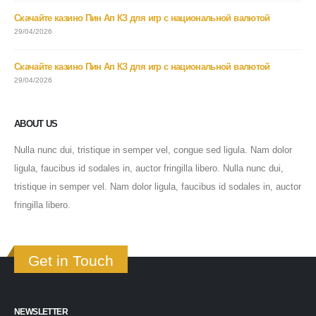
Скачайте казино Пин Ап КЗ для игр с национальной валютой
29/04/2026
Скачайте казино Пин Ап КЗ для игр с национальной валютой
29/04/2026
ABOUT US
Nulla nunc dui, tristique in semper vel, congue sed ligula. Nam dolor
ligula, faucibus id sodales in, auctor fringilla libero. Nulla nunc dui,
tristique in semper vel. Nam dolor ligula, faucibus id sodales in, auctor
fringilla libero.
Get in Touch
NEWSLETTER