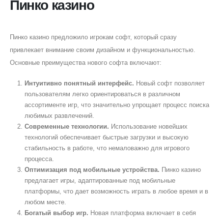
Пинко казино
Пинко казино предложило игрокам софт, который сразу
привлекает внимание своим дизайном и функциональностью.
Основные преимущества нового софта включают:
Интуитивно понятный интерфейс.
Новый софт позволяет
пользователям легко ориентироваться в различном
ассортименте игр, что значительно упрощает процесс поиска
любимых развлечений.
Современные технологии.
Использование новейших
технологий обеспечивает быстрые загрузки и высокую
стабильность в работе, что немаловажно для игрового
процесса.
Оптимизация под мобильные устройства.
Пинко казино
предлагает игры, адаптированные под мобильные
платформы, что дает возможность играть в любое время и в
любом месте.
Богатый выбор игр.
Новая платформа включает в себя