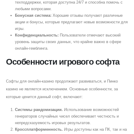
техподдержки, которая доступна 24/7 и способна помочь с
любыми вопросами.
Бонусная система:
Хорошие отзывы получают различные
акции и бонусы, которые предлагают новые возможности для
игры.
Конфиденциальность:
Пользователи отмечают высокий
уровень защиты своих данных, что крайне важно в сфере
онлайн-гемблинга.
Особенности игрового софта
Софты для онлайн-казино продолжают развиваться, и Пинко
казино не является исключением. Основные особенности, за
которые ценится данный софт, включают:
Системы рандомизации.
Использование возможностей
генераторов случайных чисел обеспечивает честность и
непредсказуемость игровых результатов.
Кроссплатформенность.
Игры доступны как на ПК, так и на