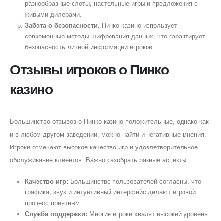
разнообразные слоты, настольные игры и предложения с
живыми дилерами.
Забота о безопасности.
Пинко казино использует
современные методы шифрования данных, что гарантирует
безопасность личной информации игроков.
Отзывы игроков о Пинко
казино
Большинство отзывов о Пинко казино положительные, однако как
и в любом другом заведении, можно найти и негативные мнения.
Игроки отмечают высокое качество игр и удовлетворительное
обслуживание клиентов. Важно разобрать разные аспекты:
Качество игр:
Большинство пользователей согласны, что
графика, звук и интуитивный интерфейс делают игровой
процесс приятным.
Служба поддержки:
Многие игроки хвалят высокий уровень