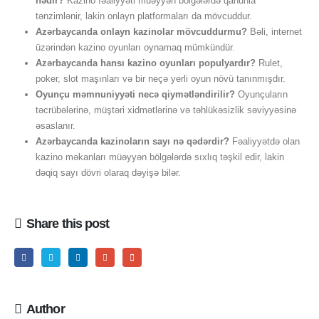
nədir?
Kazino fəaliyyəti müəyyən bölgələrdə qanunla
tənzimlənir, lakin onlayn platformaları da mövcuddur.
Azərbaycanda onlayn kazinolar mövcuddurmu?
Bəli, internet
üzərindən kazino oyunları oynamaq mümkündür.
Azərbaycanda hansı kazino oyunları populyardır?
Rulet,
poker, slot maşınları və bir neçə yerli oyun növü tanınmışdır.
Oyunçu məmnuniyyəti necə qiymətləndirilir?
Oyunçuların
təcrübələrinə, müştəri xidmətlərinə və təhlükəsizlik səviyyəsinə
əsaslanır.
Azərbaycanda kazinoların sayı nə qədərdir?
Fəaliyyətdə olan
kazino məkanları müəyyən bölgələrdə sıxlıq təşkil edir, lakin
dəqiq sayı dövri olaraq dəyişə bilər.
Share this post
Author