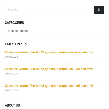
CATEGORIES
Uncategorized
LATEST POSTS
Скачайте казино Пин Ап КЗ для игр с национальной валютой
29/04/2026
Скачайте казино Пин Ап КЗ для игр с национальной валютой
29/04/2026
Скачайте казино Пин Ап КЗ для игр с национальной валютой
29/04/2026
ABOUT US