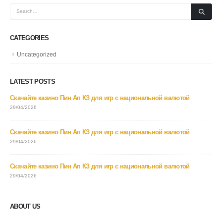
CATEGORIES
Uncategorized
LATEST POSTS
Скачайте казино Пин Ап КЗ для игр с национальной валютой
29/04/2026
Скачайте казино Пин Ап КЗ для игр с национальной валютой
29/04/2026
Скачайте казино Пин Ап КЗ для игр с национальной валютой
29/04/2026
ABOUT US