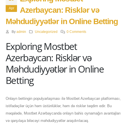
Azerbaycan: Risklər və
Apr
Məhdudiyyətlər in Online Betting
By
admin
Uncategorized
0 Comments
Exploring Mostbet
Azerbaycan: Risklər və
Məhdudiyyətlər in Online
Betting
Onlayn bettingin populyarlaşması ilə Mostbet Azerbaycan platforması,
istifadəçilər üçün həm üstünlüklər, həm də risklər təqdim edir. Bu
məqalədə, Mostbet Azərbaycanda onlayn bahis oynamağın avantajları
və qarşılaşa biləcəyi məhdudiyyətlər araşdırılacaq.