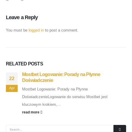
Leave a Reply
You must be
logged in
to post a comment.
RELATED
POSTS
Mostbet Logowanie: Porady na Płynne
22
Doświadczenie
Apr
Mostbet Logowanie: Porady na Płynne
DoświadczenieLogowanie do serwisu Mostbet jest
kluczowym krokiem,...
read more