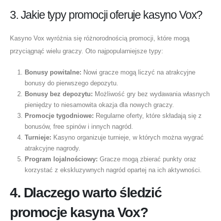
3. Jakie typy promocji oferuje kasyno Vox?
Kasyno Vox wyróżnia się różnorodnością promocji, które mogą
przyciągnąć wielu graczy. Oto najpopularniejsze typy:
Bonusy powitalne:
Nowi gracze mogą liczyć na atrakcyjne
bonusy do pierwszego depozytu.
Bonusy bez depozytu:
Możliwość gry bez wydawania własnych
pieniędzy to niesamowita okazja dla nowych graczy.
Promocje tygodniowe:
Regularne oferty, które składają się z
bonusów, free spinów i innych nagród.
Turnieje:
Kasyno organizuje turnieje, w których można wygrać
atrakcyjne nagrody.
Program lojalnościowy:
Gracze mogą zbierać punkty oraz
korzystać z ekskluzywnych nagród opartej na ich aktywności.
4. Dlaczego warto śledzić
promocje kasyna Vox?