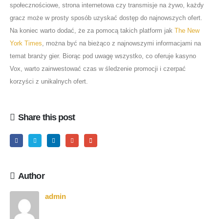
społecznościowe, strona internetowa czy transmisje na żywo, każdy
gracz może w prosty sposób uzyskać dostęp do najnowszych ofert.
Na koniec warto dodać, że za pomocą takich platform jak
The New
York Times
, można być na bieżąco z najnowszymi informacjami na
temat branży gier. Biorąc pod uwagę wszystko, co oferuje kasyno
Vox, warto zainwestować czas w śledzenie promocji i czerpać
korzyści z unikalnych ofert.
Share this post
Author
admin